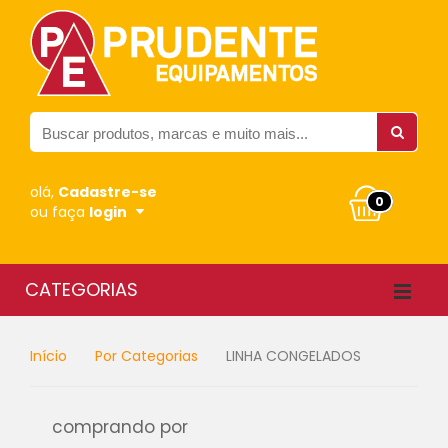
olá,
Cadastre-se
0
ou faça
login
CATEGORIAS
Início
Por Categorias
LINHA CONGELADOS
comprando por